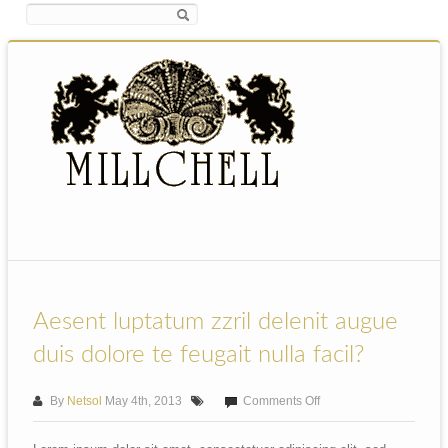
Aesent luptatum zzril delenit augue
duis dolore te feugait nulla facil?
on
By
Netsol
May 4th, 2013
Comments Off
Aesent
luptatum