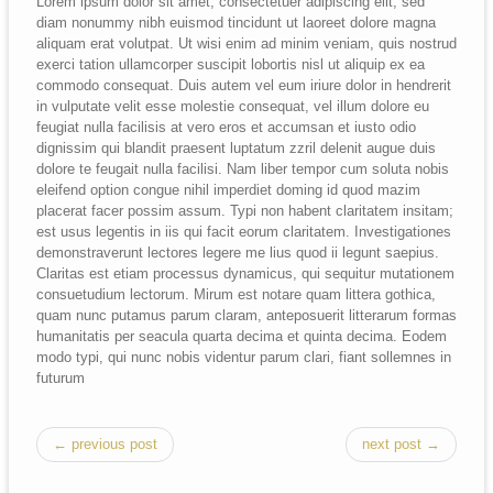
Lorem ipsum dolor sit amet, consectetuer adipiscing elit, sed
zzril
diam nonummy nibh euismod tincidunt ut laoreet dolore magna
delenit
aliquam erat volutpat. Ut wisi enim ad minim veniam, quis nostrud
augue
exerci tation ullamcorper suscipit lobortis nisl ut aliquip ex ea
duis
commodo consequat. Duis autem vel eum iriure dolor in hendrerit
dolore
in vulputate velit esse molestie consequat, vel illum dolore eu
te
feugiat nulla facilisis at vero eros et accumsan et iusto odio
feugait
dignissim qui blandit praesent luptatum zzril delenit augue duis
nulla
dolore te feugait nulla facilisi. Nam liber tempor cum soluta nobis
facil?
eleifend option congue nihil imperdiet doming id quod mazim
placerat facer possim assum. Typi non habent claritatem insitam;
est usus legentis in iis qui facit eorum claritatem. Investigationes
demonstraverunt lectores legere me lius quod ii legunt saepius.
Claritas est etiam processus dynamicus, qui sequitur mutationem
consuetudium lectorum. Mirum est notare quam littera gothica,
quam nunc putamus parum claram, anteposuerit litterarum formas
humanitatis per seacula quarta decima et quinta decima. Eodem
modo typi, qui nunc nobis videntur parum clari, fiant sollemnes in
futurum
← previous post
next post →