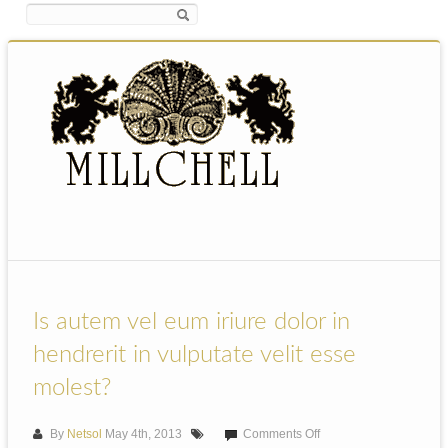
Is autem vel eum iriure dolor in
hendrerit in vulputate velit esse
molest?
on
By
Netsol
May 4th, 2013
Comments Off