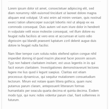
Is
autem
Lorem ipsum dolor sit amet, consectetuer adipiscing elit, sed
vel
diam nonummy nibh euismod tincidunt ut laoreet dolore magna
eum
aliquam erat volutpat. Ut wisi enim ad minim veniam, quis nostrud
iriure
exerci tation ullamcorper suscipit lobortis nisl ut aliquip ex ea
dolor
commodo consequat. Duis autem vel eum iriure dolor in hendrerit
in
in vulputate velit esse molestie consequat, vel illum dolore eu
hendrerit
feugiat nulla facilisis at vero eros et accumsan et iusto odio
in
dignissim qui blandit praesent luptatum zzril delenit augue duis
vulputate
dolore te feugait nulla facilisi.
velit
esse
Nam liber tempor cum soluta nobis eleifend option congue nihil
molest?
imperdiet doming id quod mazim placerat facer possim assum.
Typi non habent claritatem insitam; est usus legentis in iis qui
facit eorum claritatem. Investigationes demonstraverunt lectores
legere me lius quod ii legunt saepius. Claritas est etiam
processus dynamicus, qui sequitur mutationem consuetudium
lectorum. Mirum est notare quam littera gothica, quam nunc
putamus parum claram, anteposuerit litterarum formas
humanitatis per seacula quarta decima et quinta decima. Eodem
modo typi, qui nunc nobis videntur parum clari, fiant sollemnes in
futurum.