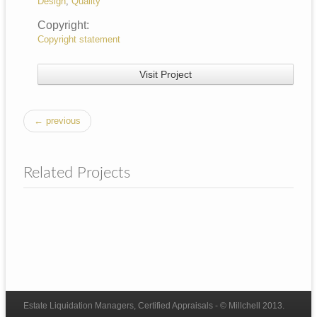
Design
,
Quality
Copyright:
Copyright statement
Visit Project
← previous
Related Projects
Estate Liquidation Managers, Certified Appraisals - © Millchell 2013.