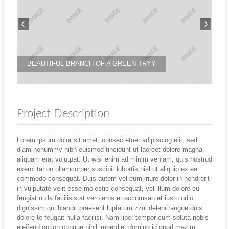
BEAUTIFUL BRANCH OF A GREEN TRYY
Project Description
Lorem ipsum dolor sit amet, consectetuer adipiscing elit, sed
diam nonummy nibh euismod tincidunt ut laoreet dolore magna
aliquam erat volutpat. Ut wisi enim ad minim veniam, quis nostrud
exerci tation ullamcorper suscipit lobortis nisl ut aliquip ex ea
commodo consequat. Duis autem vel eum iriure dolor in hendrerit
in vulputate velit esse molestie consequat, vel illum dolore eu
feugiat nulla facilisis at vero eros et accumsan et iusto odio
dignissim qui blandit praesent luptatum zzril delenit augue duis
dolore te feugait nulla facilisi. Nam liber tempor cum soluta nobis
eleifend option congue nihil imperdiet doming id quod mazim