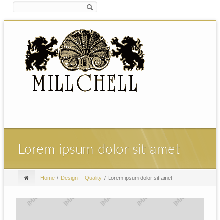
Lorem ipsum dolor sit amet
Home
Design
-
Quality
Lorem ipsum dolor sit amet