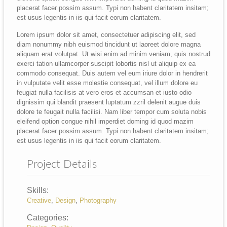
placerat facer possim assum. Typi non habent claritatem insitam;
est usus legentis in iis qui facit eorum claritatem.
Lorem ipsum dolor sit amet, consectetuer adipiscing elit, sed
diam nonummy nibh euismod tincidunt ut laoreet dolore magna
aliquam erat volutpat. Ut wisi enim ad minim veniam, quis nostrud
exerci tation ullamcorper suscipit lobortis nisl ut aliquip ex ea
commodo consequat. Duis autem vel eum iriure dolor in hendrerit
in vulputate velit esse molestie consequat, vel illum dolore eu
feugiat nulla facilisis at vero eros et accumsan et iusto odio
dignissim qui blandit praesent luptatum zzril delenit augue duis
dolore te feugait nulla facilisi. Nam liber tempor cum soluta nobis
eleifend option congue nihil imperdiet doming id quod mazim
placerat facer possim assum. Typi non habent claritatem insitam;
est usus legentis in iis qui facit eorum claritatem.
Project Details
Skills:
Creative
,
Design
,
Photography
Categories: