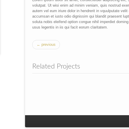
volutpat. Ut wisi enim ad minim veniam, quis nostrud exer
autem vel eum iriure dolor in hendrerit in vquulputate velit
accumsan et iusto odio dignissim qui blandit praesent lupta
soluta nobis eleifend option congue nihil imperdiet domin
usus legentis in iis qui facit eorum claritatem.
← previous
Related Projects