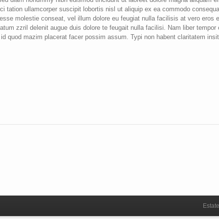
ci tation ullamcorper suscipit lobortis nisl ut aliquip ex ea commodo consequa
 esse molestie conseat, vel illum dolore eu feugiat nulla facilisis at vero eros e
tum zzril delenit augue duis dolore te feugait nulla facilisi. Nam liber tempo
g id quod mazim placerat facer possim assum. Typi non habent claritatem insi
Estate