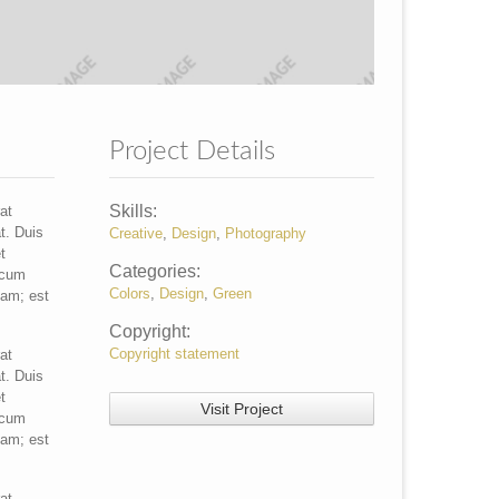
Project Details
Skills:
at
t. Duis
Creative
,
Design
,
Photography
t
Categories:
r cum
Colors
,
Design
,
Green
tam; est
Copyright:
Copyright statement
at
t. Duis
t
Visit Project
r cum
tam; est
at