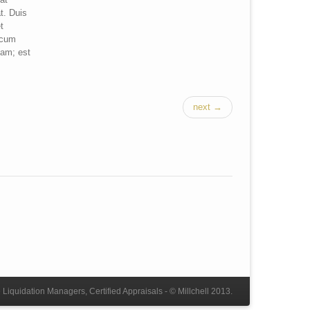
t. Duis
t
r cum
tam; est
next →
 Liquidation Managers, Certified Appraisals - © Millchell 2013.