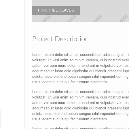
PINK TREE LEAVES
Project Description
Lorem ipsum dolor sit amet, consectetuer adipiscing elit
volutpat. Ut wisi enim ad minim veniam, quis nostrud exer
autem vel eum iriure dolor in hendrerit in vulputate velit e
accumsan et iusto odio dignissim qui blandit praesent lupta
soluta nobis eleifend option congue nihil imperdiet domin
usus legentis in iis qui facit eorum claritatem.
Lorem ipsum dolor sit amet, consectetuer adipiscing elit
volutpat. Ut wisi enim ad minim veniam, quis nostrud exer
autem vel eum iriure dolor in hendrerit in vulputate velit e
accumsan et iusto odio dignissim qui blandit praesent lupta
soluta nobis eleifend option congue nihil imperdiet domin
usus legentis in iis qui facit eorum claritatem.
Lorem ipsum dolor sit amet, consectetuer adipiscing elit