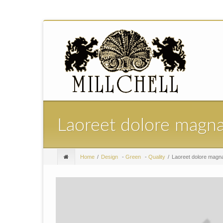
Laoreet dolore magn
Home
Design
-
Green
-
Quality
Laoreet dolore magn