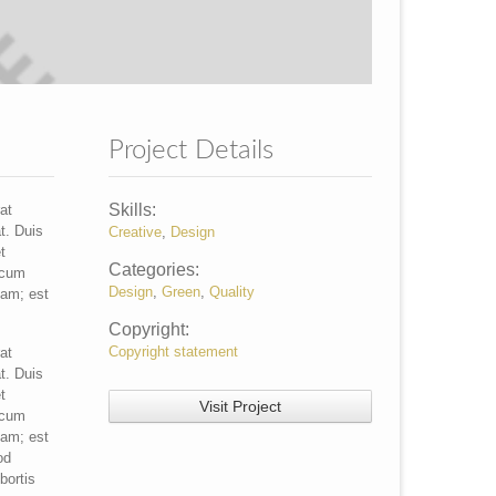
Project Details
Skills:
at
t. Duis
Creative
,
Design
t
Categories:
r cum
Design
,
Green
,
Quality
tam; est
Copyright:
Copyright statement
at
t. Duis
t
Visit Project
r cum
tam; est
od
bortis