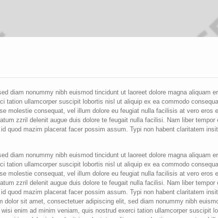
, sed diam nonummy nibh euismod tincidunt ut laoreet dolore magna aliquam er
ci tation ullamcorper suscipit lobortis nisl ut aliquip ex ea commodo consequa
sse molestie consequat, vel illum dolore eu feugiat nulla facilisis at vero eros e
tum zzril delenit augue duis dolore te feugait nulla facilisi. Nam liber tempo
g id quod mazim placerat facer possim assum. Typi non habent claritatem insi
, sed diam nonummy nibh euismod tincidunt ut laoreet dolore magna aliquam er
ci tation ullamcorper suscipit lobortis nisl ut aliquip ex ea commodo consequa
sse molestie consequat, vel illum dolore eu feugiat nulla facilisis at vero eros e
tum zzril delenit augue duis dolore te feugait nulla facilisi. Nam liber tempo
g id quod mazim placerat facer possim assum. Typi non habent claritatem insi
sum dolor sit amet, consectetuer adipiscing elit, sed diam nonummy nibh euism
t wisi enim ad minim veniam, quis nostrud exerci tation ullamcorper suscipit lo