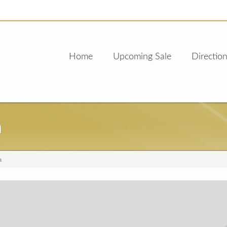
Home
Upcoming Sale
Direction
a
a