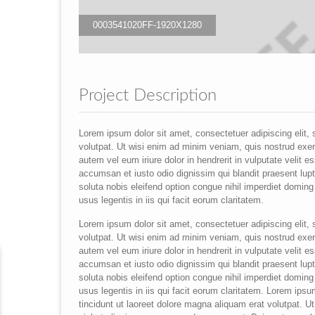
0003541020FF-1920X1280
Project Description
Lorem ipsum dolor sit amet, consectetuer adipiscing elit
volutpat. Ut wisi enim ad minim veniam, quis nostrud exer
autem vel eum iriure dolor in hendrerit in vulputate velit e
accumsan et iusto odio dignissim qui blandit praesent lupta
soluta nobis eleifend option congue nihil imperdiet domin
usus legentis in iis qui facit eorum claritatem.
Lorem ipsum dolor sit amet, consectetuer adipiscing elit
volutpat. Ut wisi enim ad minim veniam, quis nostrud exer
autem vel eum iriure dolor in hendrerit in vulputate velit e
accumsan et iusto odio dignissim qui blandit praesent lupta
soluta nobis eleifend option congue nihil imperdiet domin
usus legentis in iis qui facit eorum claritatem. Lorem ip
tincidunt ut laoreet dolore magna aliquam erat volutpat. U